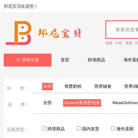
邦尼宝贝欢迎您！
德爱
牛栏
英爱
所有分类
首页
跨境商品
海外直
全部
母婴奶粉
营养辅食
营养\
分 类：
全部
Aptamil澳洲爱他美
MeadJohn
品 牌：
Hero Baby美素
Nutrilon荷兰牛栏
Cow&G
moony尤妮佳
Gerber嘉宝
Ddrops
跨境商品
国内发货
海外直邮
贸易类型：
Aptamil德国爱他美
AVEENO艾维诺
Nann