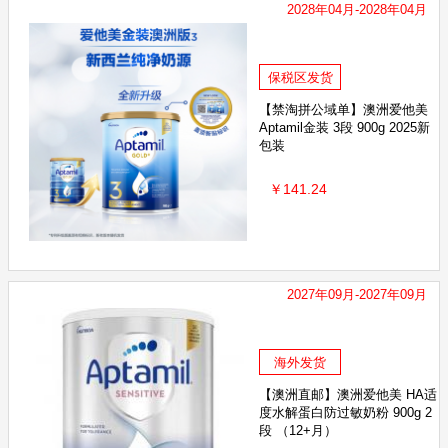
2028年04月-2028年04月
ElizabethArden伊丽莎白雅顿
Kanebo嘉娜宝
弥鹿
福而
瑞优
资生堂可悠然
瑞斯美
Huebner赫柏娜
DOKK
保税区发货
ptamil港版爱他美
日本象印
BEGGI鼻精灵
吕Ryo
【禁淘拼公域单】澳洲爱他美
Aptamil金装 3段 900g 2025新
re Goat Company
芝芙莲
Hegen
OLLY
稻穗
包装
Bebilon
babysmile
澳大利亚爱薇牛
ausiki
EZ
￥141.24
好健康goodhealth
尔木萄/AMORTALS
伴宝乐Babybio
摇滚动物园
丹之荣
迪辅乐
日本ROCKET火箭
Regenerate
Krauterhof
DUTCHLADY子母
韩国诞
2027年09月-2027年09月
ady Speed Stick
Secret
Cetaphil丝塔芙
小鹿蓝蓝
海外发货
d Spice
迪巧
Mofun萌趣
托马斯
英氏
MIN
【澳洲直邮】澳洲爱他美 HA适
度水解蛋白防过敏奶粉 900g 2
段 （12+月）