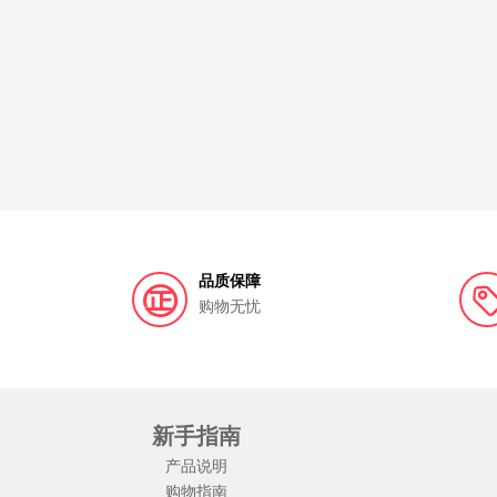
Duit度易
Encare
高之源
梅见
Neilmed
Surgiwax
bebebus
3Nose
安博
福克古堡
vtech
强生
别敏
泰国Patar葩塔
小小伞
爱舒屋
Spes
Kelo-cote芭克
sun season/兰骑士
omego
西班牙epaplus
Leifr
3M
TIZO
品质保障
BOTANIST/植物学家
Breath Labo/第一三共
购物无忧
Profissimo
优全生活
Playtex
NATUR
卜珂零点
Polident 保丽净
草本叮叮
新手指南
产品说明
酒鬼
MATCHAFUL/美营佳
DOBO
C
购物指南