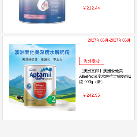
澳洲阳光考拉
施华蔻
固本堂
Eucerin优色林
￥212.44
康多蜜儿Kendamil
Harris Salome
美蒂菲
护舒宝
安满
国行美可卓
国行德运
颐莲
英氏yood
海
野口医学研究所
欧比信
童年Inne
THERMOFLA
2027年06月-2027年06月
小狮王辛巴
国行纽康特
SEEBABYSAFE施贝安
德国kk
海外发货
BTN
毛戈平
White conc
梅尼古奇
古摩酒庄
【澳洲直邮】澳洲爱他美
AllerPro深度水解抗过敏奶粉2
Doctor's Best多特倍斯
丝蓓绮
段 900g（新）
润培
Hape
MO
￥242.95
Jarrow 杰诺
sanrio三丽鸥
莱思纽卡
童年故事
嫚
go
herbsofgold
美好蕴育
naturie
Tide to Go