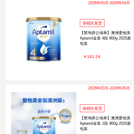
2028年03月-2028年04月
比那氏
曼丹
亨氏
ROHTO乐敦
ELMEX艾美适
Neocate 纽康特
Neurio纽
保税区发货
domol
CeraVe适乐肤
美国Desitin
A
【禁淘拼公域单】澳洲爱他美
Aptamil金装 4段 900g 2025新
敷尔佳
森宝Semper
肌肤蕾Gifrer
Pu
包装
babycare
露比黎登
Madonna
波兰牛栏
￥141.24
近江兄弟
禾泱泱RIVSEA
美国OGX
vlanse/葳兰氏
Beakid海绵宝宝
味之素
Salus
Miyoshi三芳
碧欧奇
SUAVE
2028年03月-2028年05月
美国TruKid
Weleda 维蕾德
Zwitsal
L
保税区发货
Milbon/玫丽盼
康贝
Coles客澳市
Ol
【禁淘拼公域单】澳洲爱他美
Aptamil金装 1段 900g 2025新
包装