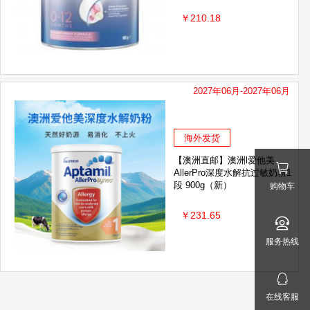
Jacob Hooy雅歌布
￥210.18
Diploma
臻味
witsbb健敏思
龟爸爸
全能妈妈
SK
澳滋OZ FARM
纽曼思
2027年06月-2027年06月
Ausiki澳爱优
Wonderlab
海飞丝
海外发货
兔头妈妈
Princess Luna月神
【澳洲直邮】澳洲l爱他美
AllerPro深度水解抗过敏奶粉1
CCONA
珀莱雅
VK6
段 900g（新）
购物车
可复美
￥231.65
熙
Naturewise
NatyCare尼塔
服务热线
秋田满满
Hydrodol
KISS ME 奇士美
在线客服