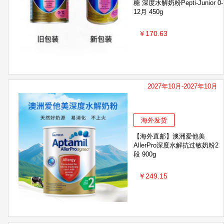
糖 深度水解奶粉Pepti-Junior 0-
Clinicians
Bayer/拜耳
和光堂
Bani
12月 450g
康迪克
Nordic Naturals
LIFELINE CARE
￥170.63
B.BOX
CapriLac佳倍营
Tiger 虎牌
普
VitaRealm
韩国杯具熊
FANCL芳珂
KOBAYASHI小林制药
ATSUGI厚木
ORA
2027年10月-2027年10月
韩国LG贵爱娘
泰国beautybuffet 美丽蓓菲
海外发货
双心Doppelherz
澳洲 Nutrition Care
ST
【海外直邮】澳洲爱他美
Trilogy
明色（meishoku)
苏芊Sukin
AllerPro深度水解抗过敏奶粉2
段 900g
After bite
润本
施巴Sebamed
贝比
￥249.15
屁屁乐
The Ordinary
THE FACE SHOP
布朗博士
金鸟KINCHO
好奇
BATH
ARS安速
Kracie肌美精
露得清
艾惟