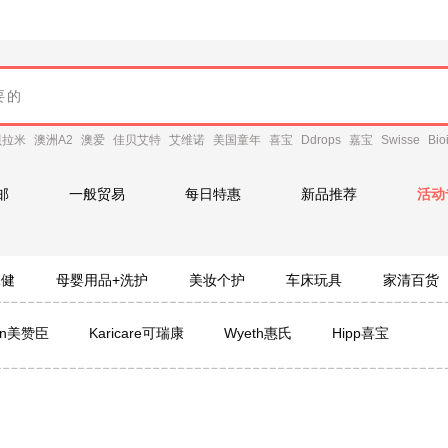
贝拉米
澳洲A2
澳爱
佳贝艾特
艾维诺
美国童年
喜宝
Ddrops
嘉宝
Swisse
Bio
邮
一般贸易
每日特惠
新品推荐
活动
保健
母婴用品+洗护
美妆个护
车床玩具
家清百货
son美赞臣
Karicare可瑞康
Wyeth惠氏
Hipp喜宝
Ne
ate英国牛栏
澳洲A2
花王
Pigeon贝亲
Blackmor
美国童年时光
Floradix Iron铁元
Devondale德运
NIVE
y care纳尼凯尔
LAURIER乐而雅
Mellin美林
Life Space