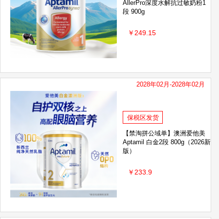
AllerPro深度水解抗过敏奶粉1
uebner郝柏娜
蓓昂斯BYPHASSE
段 900g
UALITY 皇后秘密
大创
满趣健
￥249.15
泰国ATREUS
BLISTEX 碧唇
自然之宝Nature's Bounty
日本ITO
澳洲cemoy
2028年02月-2028年02月
老奶奶的秘密Grandma's Secret
保税区发货
Braun 博朗
Biostime 合生元
【禁淘拼公域单】澳洲爱他美
日本牛乳石碱COW
十月结晶
Aptamil 白金2段 800g（2026新
版）
日康
小白熊
松达
￥233.9
Grandpa'sFarm 爷爷的农场
amed汉高
Oli6
露安适
叮
蕉下
澳特力AUTILI