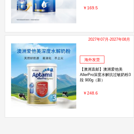
Ellebebe 嗳乐蓓贝
曼秀雷敦
Freiol 福来
￥169.5
德国贝臣bubchen
窝小芽
ISDG
英国
Redwin
国行雀巢
国行澳洲A2
国行
Mane'n Tail箭牌
尤可可
Listerine李施德林
2027年07月-2027年08月
宜婴
Spring Leaf 绿芙
GERM格沵
海外发货
蜜纽康（Manuka Health
BioCare贝欧科
【澳洲直邮】澳洲爱他美
AllerPro深度水解抗过敏奶粉3
小蜜坊
DR艾琳
段 900g（新）
Neosporin
VICKS
￥248.6
润百颜
妈咪爱
顺峰宝宝
纽乐
SOURCE NATURALS
CuraLin
Iess