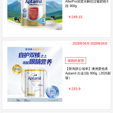
AllerPro深度水解抗过敏奶粉3
la芭妮兰
小蜜蜂 BURT'S BEES
BAD AIR SPONGE
德国H
段 900g
Thinkbaby辛克宝贝
韩国宫中秘策
安佳/Anchor
Q
￥249.15
丽普莱Puritans Pride
G&M 澳芝曼
泰国MISTINE 蜜丝婷
KUMANOYUSHI熊野油脂
LULULUN
Cow&Gate 牛栏牌
2皓乐齿
珍澳Au Kingcare
Morning fresh
惠氏SMA
2028年04月-2028年04月
泰国ANNABELLA 安娜贝拉
Natur top 诺崔特
韩国VVC
保税区发货
小鸡
EBISU 惠百施
EAORON
Thursday Plantation
【禁淘拼公域单】澳洲爱他美
Schiff MoveFree
日本熊本士BEARBENS
Deonatulle
Aptamil 白金1段 800g（2026新
版）
玛玛
汤臣倍健
小皮LittleFreddie
瑞士Medela美德乐
￥233.9
菲诗小铺
香蕉船Banana Boat
UNNY
芙丽芳丝Freeplus
CLIN 巴斯克林
碧芭宝贝BEABA
PELICAN/沛丽康
Ther
诺
狮子座天使
珊珂SENKA
迪士尼Disney
日本叮