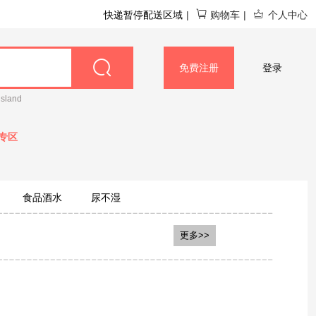
快递暂停配送区域
|
购物车
|
个人中心
免费注册
登录
island
专区
食品酒水
尿不湿
stle雀巢
Bellamy's 贝拉米
更多>>
es澳佳宝
Swisse
GNC健安喜
A妮维雅
Aptamil英国爱他美
Natures Way佳思敏