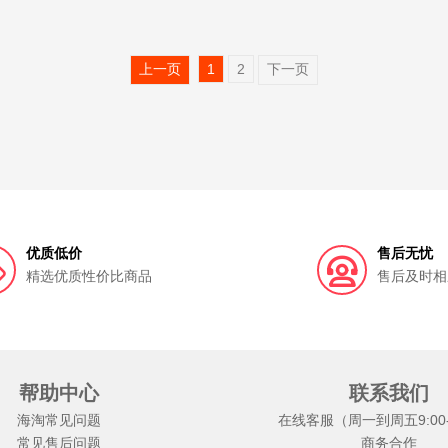
一页newpage
BODORME贝德美
Ausbelle
本叮叮
上一页
1
2
下一页
育康
Bepanthen/拜耳
袋鼠妈妈
巴巴拉贵族
VANESSA MATTIA
蝶印
国行纽太特
BIOGLAN
Nature's Care
奥适宝
Astaxin
薇诺娜
德国Klo
r /金凯撒
意之宝
Noromega/诺美嘉
美国Swanson斯旺
Nutrition29纽西臣
Spring Sheep
蓓雀儿
SANA/莎娜
优质低价
售后无忧
Neuriva
精元
Gotukola
浅香 ASAKA
塞那Sana
精选优质性价比商品
售后及时相
E BOBO
ANGSNAKE 沸蛇
芮洣舒 Dr.REMESH
Myni
麦迪安
OYLOSI/乔乐丝
逐本
SUDTANA
GOTUKO
帮助中心
联系我们
GALO DE BARCELOS
海淘常见问题
在线客服（周一到周五9:00-1
AMCAMX小蜜缇
Mari pflege玛瑞宝
盛氏白茶
左颜右色
常见售后问题
商务合作