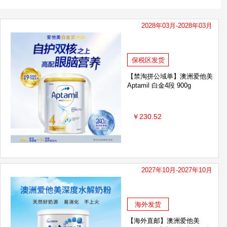
BioIsland佰澳朗德
2028年03月-2028年03月
斯Lucas
澳大利亚Goat
F
荷兰双牛Two Cows
保税区发货
h芳芯
日本汉方
Healthy Care
【禁淘拼公域单】澳洲爱他美
Aptamil 白金4段 900g
Red Seal红印
nics甘尼克
Balea芭乐雅
￥230.52
本Yanagiya柳屋
帕玛氏
EricFavre
日本Biore 碧柔
肤泉
妙思乐Mustela
Dexery
2027年10月-2027年10月
Unichi
飞利浦新安怡
GRANS REMEDY
海外发货
cil
Restoria
DU'IT
【海外直邮】澳洲爱他美