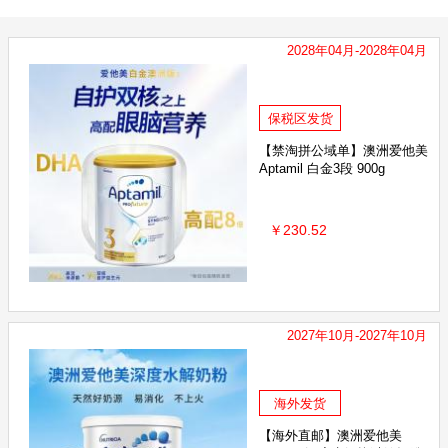
LEADERS丽得姿
韩国Pororo啵乐乐
THERMOS膳魔师
2028年04月-2028年04月
Maxigenes澳洲美可卓
法国雅漾
美素佳儿
澳洲卢卡
大利CHANTECLAIR大公鸡管家
日本LION狮王
美迪惠尔N.M.
保税区发货
erbacin贺本清
熊野油脂
韩国It's skin伊思
英国femfres
【禁淘拼公域单】澳洲爱他美
Aptamil 白金3段 900g
ie袋鼠
韩国LANEIGE兰芝
BIODERMA贝德玛
BabyGa
￥230.52
儿bubs
格丽松
日本Mandom
Sambucol小黑果
日
&G宝洁
韩国papa recipe
LG
爱乐维Elevit
法国 艾瑞可
丝
美国钙尔奇CALTRATE
善存 Centrum
依云
理
2027年10月-2027年10月
lax
Herbs of Gold 和丽康
Thompson's汤普森
澳源优驰 
earls
Cenovis
科士威
SUDOCREM
Pearl Drops
海外发货
Lucas Papaw
【海外直邮】澳洲爱他美
Cancer Coun