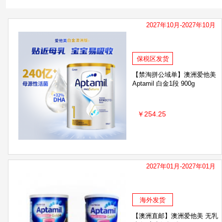
ARLA阿拉
英国薇塔贝尔Vitabiotics
AHC
2027年10月-2027年10月
Kabrita佳贝艾特
Innisfree悦诗风吟
雅培
韩国Amore爱茉莉
韩国Dr.Jart+蒂佳婷
意
保税区发货
Culturelle康萃乐
BANANA BOAT香蕉船
H
【禁淘拼公域单】澳洲爱他美
Aptamil 白金1段 900g
SHANGPREE香蒲丽
JMSOLUTION
Auss
￥254.25
日本DHC/蝶翠诗
澳洲意高 Ego QV
澳洲贝
HollandBarrett荷柏瑞
Ostelin奥斯特林
P
资生堂
安满
VAPE/未来
日本Kose高
2027年01月-2027年01月
Boiron宝弘
馥绿德雅
欧舒丹
澳洲Nu-
CANCER COUNCIL
Naris娜丽丝
breath p
海外发货
【澳洲直邮】澳洲爱他美 无乳