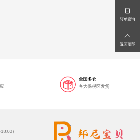
Jamieson健美生
Taupo Pure
贝倍舒
立白
订单查询
波菲•库克城堡
弹约
西西里岛
 宝兰
SALTEAN
SHEVEU赛逸
返回顶部
sterfrau
Brita/碧然德
森
达能营养起跑
澳洲Melrose麦罗氏
全国多仓
g
燕之坊
伊趣
莫维朵
应
各大保税区发货
邦民
bibi
Empdairy艾优睿
LA
BWG
 公鸡头管家
purasana
古越龙山
8:00）
EVEREDEN安唯伊