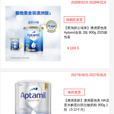
2028年02月-2028年02月
可Fueki
美国OLAY/玉兰油
AN
BioGaia 拜奥
韩国VIDIVICI
保税区发货
DEVA
pdc碧迪皙
海普诺凯
【禁淘拼公域单】澳洲爱他美
Aptamil金装 2段 900g 2025新
爱敬
可心柔
黑帽子
包装
Z
奥纯冠Nature One Dairy
￥169.5
佳丽雅Gallia
艾珂薇
Vitafusion
日本 万代（BANDAI）
世喜
兴薇
RECIPE
日本Mama&Kids
2027年06月-2027年06月
卡诗
ribendingding
SKINVAPE
儿童叮叮
海外发货
ON蜜浓
澳乐乳
YOME
【澳洲直邮】澳洲爱他美 HA适
度水解蛋白防过敏奶粉 900g 1
戴可思
段（0-12个月)