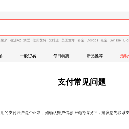
贝拉米
澳洲A2
澳爱
佳贝艾特
艾维诺
美国童年
喜宝
Ddrops
嘉宝
Swisse
Bio
邮
一般贸易
每日特惠
新品推荐
活动
支付常见问题
使用的支付账户是否正常，如确认账户信息正确的情况下，建议您先联系