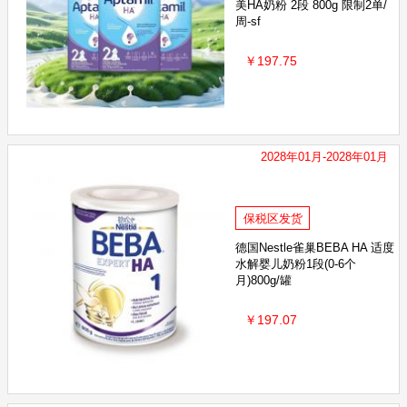
美HA奶粉 2段 800g 限制2单/
周-sf
￥197.75
2028年01月-2028年01月
保税区发货
德国Nestle雀巢BEBA HA 适度
水解婴儿奶粉1段(0-6个
月)800g/罐
￥197.07