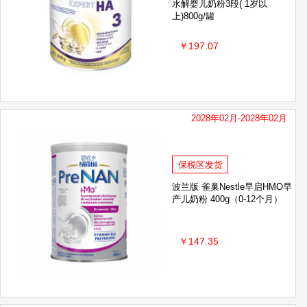
水解婴儿奶粉3段( 1岁以
上)800g/罐
￥197.07
2028年02月-2028年02月
保税区发货
波兰版 雀巢Nestle早启HMO早
产儿奶粉 400g（0-12个月）
￥147.35