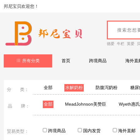
邦尼宝贝欢迎您！
德爱
牛栏
英爱
所有分类
首页
跨境商品
海外直
全部
水解奶粉
防腹泻奶粉
糖尿
分 类：
全部
MeadJohnson美赞臣
Wyeth惠氏
品 牌：
Bayer/拜耳
Neocate 纽康特
波兰牛栏Bebil
跨境商品
国内发货
海外直邮
贸易类型：