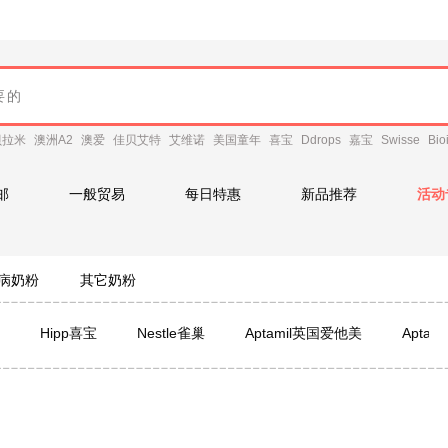
贝拉米
澳洲A2
澳爱
佳贝艾特
艾维诺
美国童年
喜宝
Ddrops
嘉宝
Swisse
Bio
邮
一般贸易
每日特惠
新品推荐
活动
病奶粉
其它奶粉
Hipp喜宝
Nestle雀巢
Aptamil英国爱他美
Apta
on
国行雀巢
国行纽康特
国行纽太特
Longwell