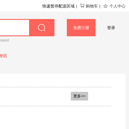
快递暂停配送区域
|
购物车
|
个人中心
免费注册
登录
island
专区
mil德国爱他美
Aptamil澳洲爱他美
更多>>