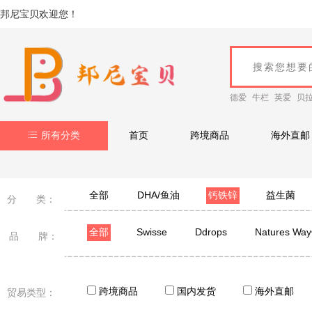
邦尼宝贝欢迎您！
德爱
牛栏
英爱
贝
所有分类
首页
跨境商品
海外直邮
全部
DHA/鱼油
钙铁锌
益生菌
分 类：
全部
Swisse
Ddrops
Natures W
品 牌：
Neurio纽瑞优
ausiki
EZZ
Salus
小小伞
意之宝
达能营养起跑
Empdai
跨境商品
国内发货
海外直邮
贸易类型：