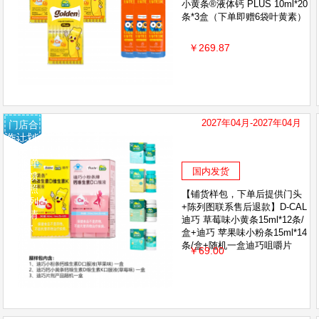
小黄条®液体钙 PLUS 10ml*20
条*3盒（下单即赠6袋叶黄素）
￥269.87
2027年04月-2027年04月
门店合
作计划-
免费铺
样 下单
国内发货
后反馈
门头照
【铺货样包，下单后提供门头
及陈列
+陈列图联系售后退款】D-CAL
图申请
迪巧 草莓味小黄条15ml*12条/
退款
盒+迪巧 苹果味小粉条15ml*14
条/盒+随机一盒迪巧咀嚼片
￥69.00