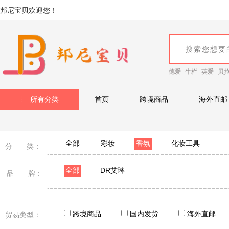
邦尼宝贝欢迎您！
德爱
牛栏
英爱
贝
所有分类
首页
跨境商品
海外直邮
全部
彩妆
香氛
化妆工具
分 类：
全部
DR艾琳
品 牌：
跨境商品
国内发货
海外直邮
贸易类型：