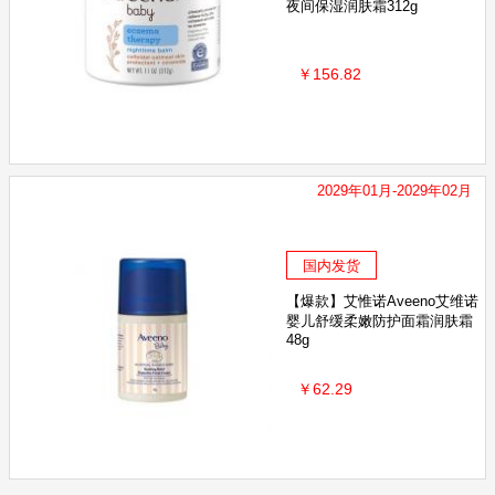
夜间保湿润肤霜312g
￥156.82
2029年01月-2029年02月
国内发货
【爆款】艾惟诺Aveeno艾维诺
婴儿舒缓柔嫩防护面霜润肤霜
48g
￥62.29