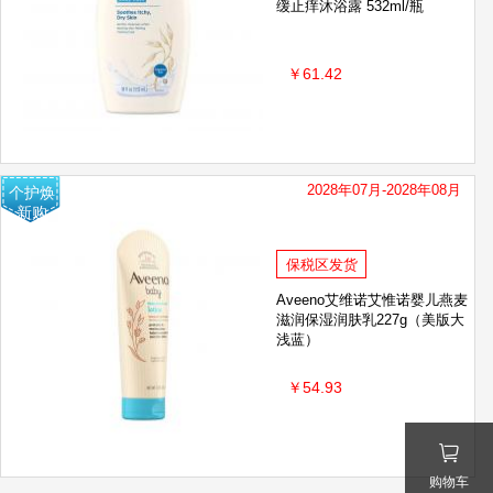
缓止痒沐浴露 532ml/瓶
￥61.42
2028年07月-2028年08月
个护焕
新购
保税区发货
Aveeno艾维诺艾惟诺婴儿燕麦
滋润保湿润肤乳227g（美版大
浅蓝）
￥54.93
购物车