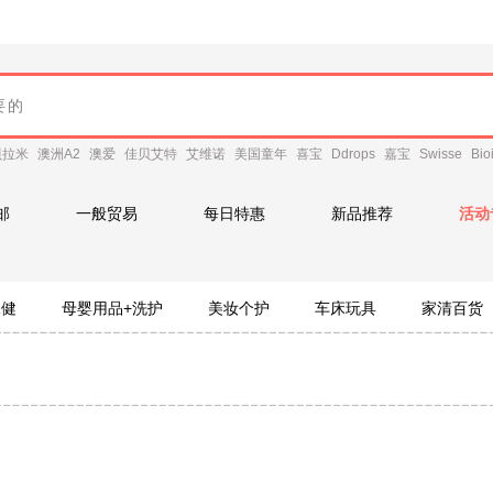
贝拉米
澳洲A2
澳爱
佳贝艾特
艾维诺
美国童年
喜宝
Ddrops
嘉宝
Swisse
Bio
邮
一般贸易
每日特惠
新品推荐
活动
保健
母婴用品+洗护
美妆个护
车床玩具
家清百货