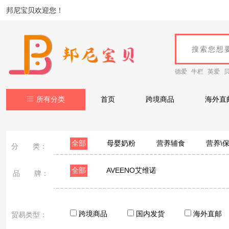
邦尼宝贝欢迎您！
德爱
牛栏
英爱
所有分类
首页
跨境商品
海外直
全部
母婴奶粉
营养辅食
营养\
分 类：
全部
AVEENO艾维诺
品 牌：
跨境商品
国内发货
海外直邮
贸易类型：